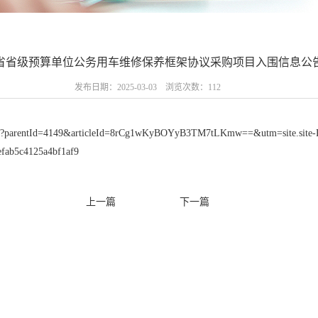
省省级预算单位公务用车维修保养框架协议采购项目入围信息公
发布日期：2025-03-03 浏览次数：
112
detail?parentId=4149&articleId=8rCg1wKyBOYyB3TM7tLKmw==&utm=site.site-
efab5c4125a4bf1af9
上一篇
下一篇