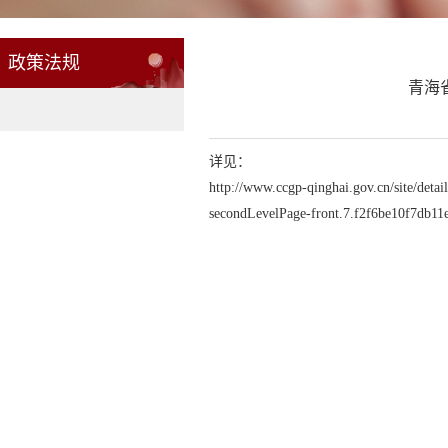
政策法规
青海
详见：
http://www.ccgp-qinghai.gov.cn/site/
secondLevelPage-front.7.f2f6be10f7db11